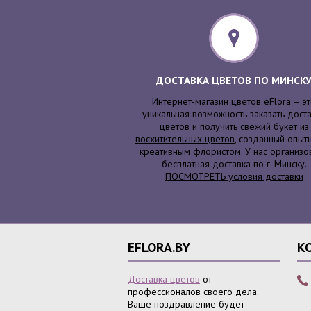
ДОСТАВКА ЦВЕТОВ ПО МИНСК
Интернет-магазин цветов eFlora – э
уникальная возможность заказать дост
цветов и получить
свежий букет из
восхитительных цветов
, созданный опыт
креативным флористом. У нас организо
бесплатная доставка по г. Минску.
ПОСМОТРЕТЬ условия доставки
EFLORA.BY
К
Доставка цветов
от
профессионалов своего дела.
Ваше поздравление будет