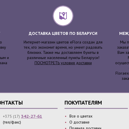
У
ДОСТАВКА ЦВЕТОВ ПО БЕЛАРУСИ
МЕЖ
то
Интернет-магазин цветов eFlora создан для
Мы п
авку
тех, кто экономит время, но умеет радовать
заказа
близких. Также мы доставляем букеты в
Вам за
ным и
различные населенныt пункты Беларуси!
вана
ПОСМОТРЕТЬ условия доставки
осущест
Floraex
зак
ОНТАКТЫ
ПОКУПАТЕЛЯМ
342-27-61
Все о цветах
+375 (17)
(тел/факс)
О доставке
Правила доставки