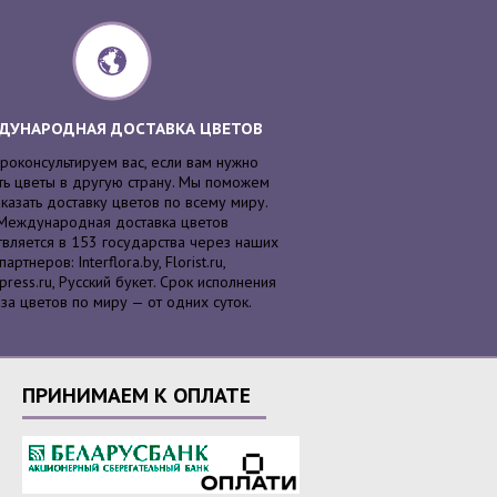
ДУНАРОДНАЯ ДОСТАВКА ЦВЕТОВ
роконсультируем вас, если вам нужно
ть цветы в другую страну. Мы поможем
казать доставку цветов по всему миру.
Международная доставка цветов
вляется в 153 государства через наших
партнеров: Interflora.by, Florist.ru,
press.ru, Русский букет. Срок исполнения
аза цветов по миру — от одних суток.
ПРИНИМАЕМ К ОПЛАТЕ