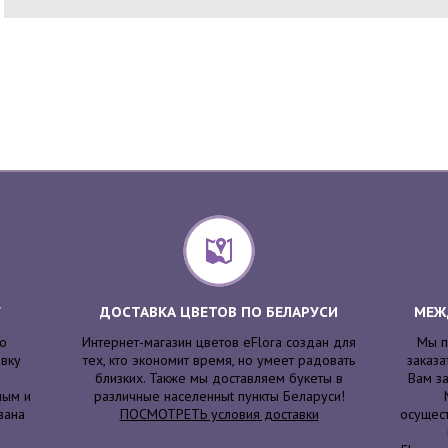
У
ДОСТАВКА ЦВЕТОВ ПО БЕЛАРУСИ
МЕЖ
то
Интернет-магазин цветов eFlora создан для
Мы п
авку
тех, кто экономит время, но умеет радовать
заказа
близких. Также мы доставляем букеты в
Вам за
ным и
различные населенныt пункты Беларуси!
вана
ПОСМОТРЕТЬ условия доставки
осущест