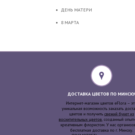
ДЕНЬ МАТЕРИ
8 МАРТА
ДОСТАВКА ЦВЕТОВ ПО МИНСК
Интернет-магазин цветов eFlora – э
уникальная возможность заказать дост
цветов и получить
свежий букет из
восхитительных цветов
, созданный опыт
креативным флористом. У нас организо
бесплатная доставка по г. Минску.