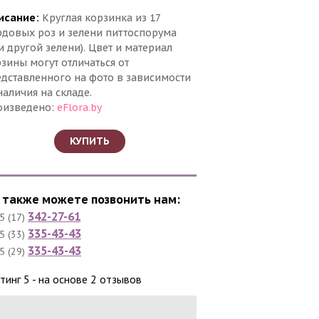
исание:
Круглая корзинка из 17
довых роз и зелени питтоспорума
и другой зелени). Цвет и материал
зины могут отличаться от
дставленного на фото в зависимости
наличия на складе.
оизведено:
eFlora.by
КУПИТЬ
 также можете позвонить нам:
342-27-61
5 (17)
335-43-43
5 (33)
335-43-43
5 (29)
йтинг
5​​
- на основе
2
отзывов