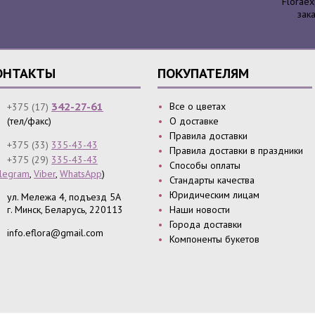
Floraex
зак
ОНТАКТЫ
ПОКУПАТЕЛЯМ
342-27-61
Все о цветах
+375 (17)
(тел/факс)
О доставке
Правила доставки
+375 (33)
335-43-43
Правила доставки в праздники
+375 (29)
335-43-43
Способы оплаты
legram
,
Viber
,
WhatsApp
)
Стандарты качества
Юридическим лицам
ул. Мележа 4, подъезд 5А
г.
Минск
,
Беларусь, 220113
Наши новости
Города доставки
info.eflora@gmail.com
Компоненты букетов