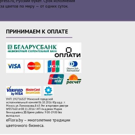
press.ru, Русский букет. Срок исполнения
аза цветов по миру — от одних суток.
ПРИНИМАЕМ К ОПЛАТЕ
УНП: 192716327 Минский городской
исполнительный комитет 06.10.2016 Юр.адр.: г.
Минск, ул. Ломоносова, 8-65 Рег. в торговом реестре
№357660 от 08.11.2016г.
ИП Андреюк Мария
Геннадьевна
,
$$
Время работы:
9:00-19:00 без
выходных
eFlora.by – многолетние традиции
цветочного бизнеса.