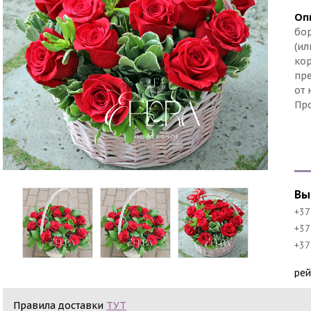
Оп
бор
(ил
кор
пре
от 
Пр
Вы
+37
+37
+37
ре
Правила доставки
ТУТ