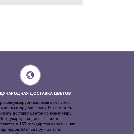
ДУНАРОДНАЯ ДОСТАВКА ЦВЕТОВ
роконсультируем вас, если вам нужно
ть цветы в другую страну. Мы поможем
казать доставку цветов по всему миру.
Международная доставка цветов
вляется в 153 государства через наших
партнеров: Interflora.by, Florist.ru,