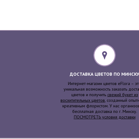
ДОСТАВКА ЦВЕТОВ ПО МИНСК
Интернет-магазин цветов eFlora – э
уникальная возможность заказать дост
цветов и получить
свежий букет из
восхитительных цветов
, созданный опыт
креативным флористом. У нас организо
бесплатная доставка по г. Минску.
ПОСМОТРЕТЬ условия доставки