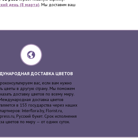
кий день (8 марта)
. Мы доставим ваш
ДУНАРОДНАЯ ДОСТАВКА ЦВЕТОВ
роконсультируем вас, если вам нужно
ть цветы в другую страну. Мы поможем
казать доставку цветов по всему миру.
Международная доставка цветов
вляется в 153 государства через наших
партнеров: Interflora.by, Florist.ru,
press.ru, Русский букет. Срок исполнения
аза цветов по миру — от одних суток.